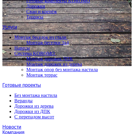
Готовые комплекты KOROMO
Дорожки
Сваи и крепёж
Террасы
Услуги
Монтаж беседок из стали
Монтаж беседки 3х4
Навесы
Система KOROMO
Монтаж дорожек ДПК
Монтаж дорожек из дерева
Монтаж опор без монтажа настила
Монтаж террас
Готовые проекты
Без монтажа настила
Веранды
Дорожки из дерева
Дорожки из ДПК
С перепадом высот
Новости
Компания