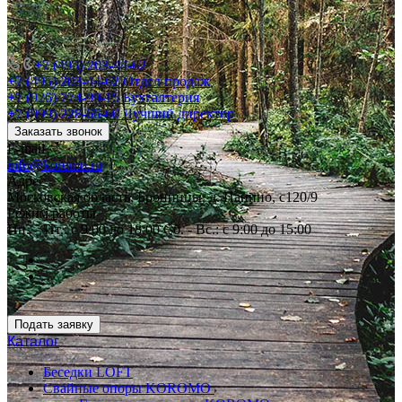
+7 (495) 203-44-62
+7 (495) 203-44-62
Отдел продаж
+7 (926) 774-99-15
Бухгалтерия
+7 (999) 228-66-60
Лучший директор
Заказать звонок
E-mail
info@koromo.ru
Адрес
Московская область, Бронницы, д. Панино, с120/9
Режим работы
Пн. – Пт.: с 9:00 до 18:00 Сб. - Вс.: с 9:00 до 15:00
Подать заявку
Каталог
Беседки LOFT
Свайные опоры KOROMO