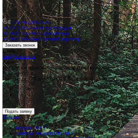
+7 (495) 203-44-62
+7 (495) 203-44-62
Отдел продаж
+7 (926) 774-99-15
Бухгалтерия
+7 (999) 228-66-60
Лучший директор
Заказать звонок
E-mail
info@koromo.ru
Адрес
Московская область, Бронницы, д. Панино, с120/9
Режим работы
Пн. – Пт.: с 9:00 до 18:00 Сб. - Вс.: с 9:00 до 15:00
Подать заявку
Каталог
Беседки LOFT
Свайные опоры KOROMO